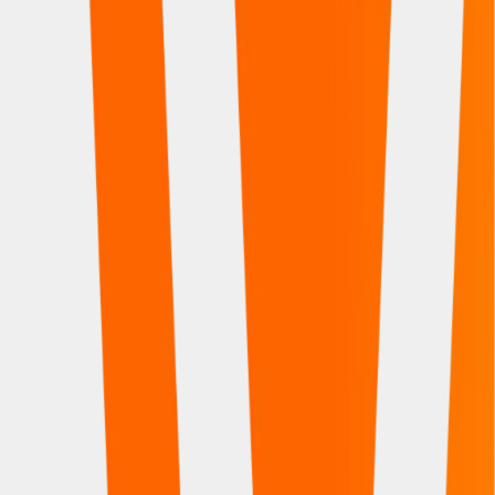
Atuali
Trazendo consigo o DNA e identidade de Realplast, a linha
Atuali proporciona praticidade, durabilidade e conforto para
todos os momentos.