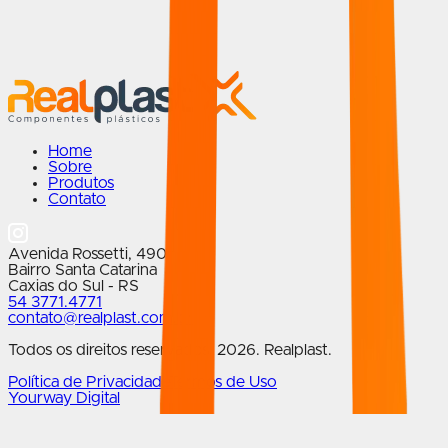
A linha Comoditá conta com um design elegante e curvas
marcantes.
Home
Sobre
Produtos
Contato
Avenida Rossetti
,
490
Bairro
Santa Catarina
Caxias do Sul
-
RS
54 3771.4771
contato@realplast.com.br
Todos os direitos reservados.
2026
. Realplast.
Política de Privacidade
Termos de Uso
Yourway Digital