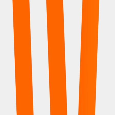
Caminha Infantil Empilhável
Versátil, resistente e prática, a Caminha Empilhável Realplast
se adapta aos mais diversos ambientes dedicados ao
cuidado e bem-estar infantil.