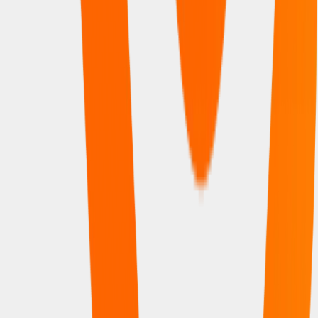
Atuali Light
Kit composto por assento e encosto injetado em
polipropileno (PP) de alta resistência.