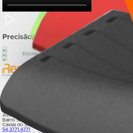
Precisão, durabilidade e eficiência e
Corporativo
Escolar
Gastronômico
Home
Sobre
Produtos
Contato
Avenida Rossetti
,
490
Bairro
Santa Catarina
Caxias do Sul
-
RS
54 3771.4771